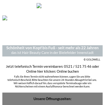
Menü
Schönheit von Kopf bis Fuß - seit mehr als 22 Jahren
das ist Hair Beauty Care in der Bielefelder Innenstadt
© GOLDWELL
Jetzt telefonisch Termin vereinbaren: 0521 / 521 75 46 oder
Online hier klicken:
Online buchen
Falls Sie Ihren Termin nicht wahrnehmen können, sagen Sie uns bitte
telefonisch Bescheid. Bitte beachten Sie unsere 24-Stunden Absagefrist bei uns.
Wir weisen höflich darauf hin, dass verspätete Terminabsage oder ein
Nichterscheinen mit einem Ausfallhonorar berechnet werden kann.
Unsere Öffnungszeiten:
Montags: geschlossen
Dienstags, Freitags: 9.00 Uhr - 18.00 Uhr
Mittwochs, Donnerstags: 10.00 Uhr - 20.00 Uhr
Samstags : 9.00 Uhr - 14.00 Uhr