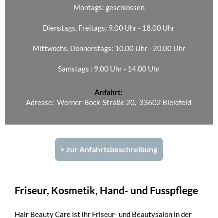
Anfahrt:
Adresse: Werner-Bock-Straße 20, 33602 Bielefeld
> zur Anfahrtsbeschreibung
Friseur, Kosmetik, Hand- und Fusspflege
Hair Beauty Care ist ihr Friseur- und Beautysalon in der
Bielefelder Innenstadt. Zwischen dem Wiesenbad und dem
Kesselbrink erreichen Sie uns fussläufig in nur wenigen
Minuten. Eigene Parkplätze für unsere Kunden stehen
Ihnen kostenfrei vor dem Salon zur Verfügung.
Neben dem Friseursalon, der seit dem Jahr 2000 in
Bielefeld für Qualität und Vertrauen steht, können wir im
eigenen Kosmetikstudio auch die klassische Kosmetik,
Gesichtsbehandlungen, Massagen, Fuss- und Nagelpflege
anbieten. Durch die räumliche Nähe haben Sie die
Möglichkeit, alle Leistungen in einem Termin zu erhalten.
Bei jedem Termin nehmen wir uns die Zeit, um mit Ihnen
über Ihre Wünsche und Vorstellungen zu sprechen. Denn